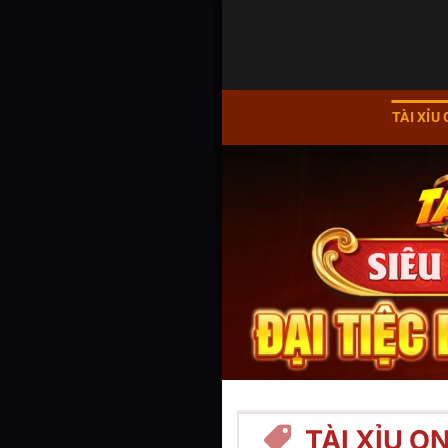
Bỏ
qua
nội
dung
TÀI XỈU
TÀI XỈU O