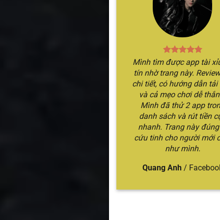
mà mình muốn. Dù bạn làm 
tối ưu và kiếm về các phầ
pháp, gặp rất nhiều cản tr
Nạp rút tiện lợi
Mình tìm được app tài xỉ
Không cần phải tốn quá nhi
tín nhờ trang này. Review
thắng nhanh chóng. Nhà cá
chi tiết, có hướng dẫn tải
điện tử, USDT,…Giúp bạn 
và cả mẹo chơi dễ thắn
Mình đã thử 2 app tro
danh sách và rút tiền c
Tránh rủi ro pháp l
nhanh. Trang này đúng 
Khi tham gia cá cược trực 
cứu tinh cho người mới 
như mình.
được các tổ chức hàng đ
tuyệt đối của nhà cái cũn
Quang Anh
/
Faceboo
những vấn đề pháp lý này t