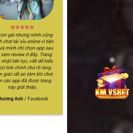
u có thể tham gia cá cược
m sòng và cá cược bất hợp
ưởng.
con gái nhưng mình cũng
h chơi tài xỉu online vì tiện
 tiền khi đánh
tài xỉu
online
, và mình chỉ chọn app sau
 lợi như: Ngân hàng, ví
 xem review ở đây. Trang
✕
 nhật liên tục, viết dễ hiểu
có link chính chủ rõ ràng.
 giác rất an tâm khi chơi
ên các app đã được trang
ề tính pháp lý. Nhà cái đã
này giới thiệu.
 chứng cho độ uy tín
g cần phải quá bận tâm về
hương Anh
/
Facebook