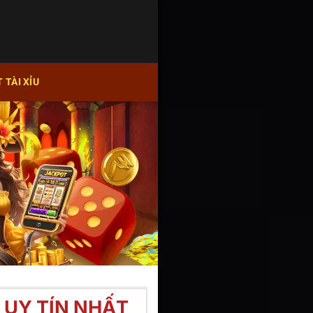
 TÀI XỈU
U UY TÍN NHẤT