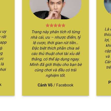
công việc gì như: Shipper, lái xe, văn phòng hay đầu bếp,…Đề
n thưởng khủng. So với hình thức truyền thống, bạn cần phải tì
ở. Do đó, đây cũng chính là điểm tối ưu được nhiều bet thủ tin t
Là 
u uy
Trang này phân tích rõ từng
thíc
ều thời gian, chỉ với vài bước thao tác cơ bản là anh em đã rút
 rất
nhà cái, ưu – nhược điểm, tỷ
lợi
i cung cấp đến người chơi đa dạng các hình thức giao dịch tiện
 app
lệ cược, thời gian rút tiền…
khi
có thể kiếm về các phần thưởng hấp dẫn và dễ dàng.
g.
Đặc biệt thích phần chia sẻ
cập
ng
các thủ thuật chơi tài xỉu dễ
và 
ực
thắng, có thể áp dụng ngay.
ý
Cảm
là
Mình đã giới thiệu cho bạn bè
tr
tuyến tại nền tảng, anh em có thể hoàn toàn yên tâm tuyệt đối v
chơi
cùng chơi và đều có trải
nghiệm tốt.
ầu cấp giấy phép hoạt động như: PAGCOR, IOM, CURACAO,…Minh
g như tính hợp pháp khi tham gia game Sicbo. Do đó, bạn khôn
P
k
Cảnh Võ
/
Facebook
ừ nhà cái uy tín.