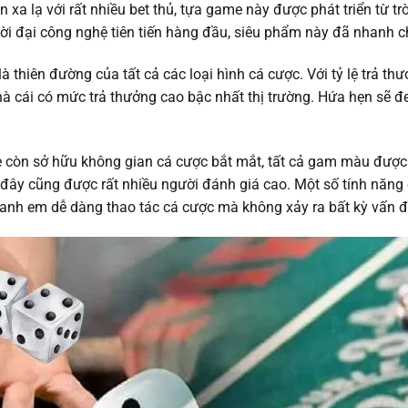
 xa lạ với rất nhiều bet thủ, tựa game này được phát triển từ t
ời đại công nghệ tiên tiến hàng đầu, siêu phẩm này đã nhanh c
thiên đường của tất cả các loại hình cá cược. Với tỷ lệ trả thư
à cái có mức trả thưởng cao bậc nhất thị trường. Hứa hẹn sẽ 
e còn sở hữu không gian cá cược bắt mắt, tất cả gam màu được n
i đây cũng được rất nhiều người đánh giá cao. Một số tính năng
iúp anh em dễ dàng thao tác cá cược mà không xảy ra bất kỳ vấn 