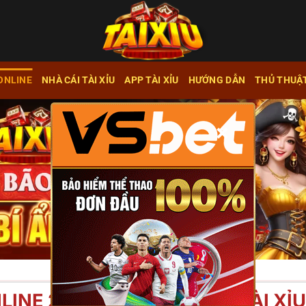
 ONLINE
NHÀ CÁI TÀI XỈU
APP TÀI XỈU
HƯỚNG DẪN
THỦ THUẬT
×
NLINE 2026 – LINK TẢI APP TÀI XỈ