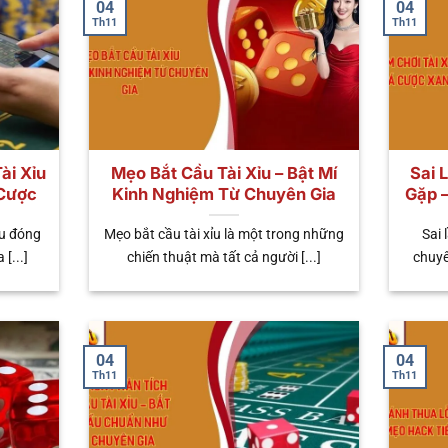
04
04
 tiếp với Dealer thật, cảm giác như
Tùy theo bàn
Trải nghiệm ch
Th11
Th11
thực
cược
thật
tốc độ, quay kết quả tự động bằng
30 – 45 giây
Chơi nhanh, nh
 MD5
kpot cực khủng, giao diện bắt mắt,
Dễ chơi, có th
Khoảng 1 phút
– hàng tỷ đồn
ược linh hoạt, tỷ lệ thưởng có thể
Tùy từng biến thể
Đa dạng trải n
ài Xỉu
Mẹo Bắt Cầu Tài Xỉu – Bật Mí
Sai 
8
 Cược
Kinh Nghiệm Từ Chuyên Gia
Gặp 
ỉu đóng
Mẹo bắt cầu tài xỉu là một trong những
Sai 
[...]
chiến thuật mà tất cả người [...]
chuyê
04
04
Th11
Th11