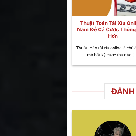
Thuật Toán Tài Xỉu Onli
Nắm Để Cá Cược Thông
Hơn
Thuật toán tài xỉu online là chủ
mà bất kỳ cược thủ nào [..
Tại sao anh em 
Không phải ngẫu nhiên sân
ĐÁNH 
điểm độc đáo này sau đây.
dẫn đang đón chờ bạn.
Tham gia mọi lúc m
Khi bắt đầu tham gia trải