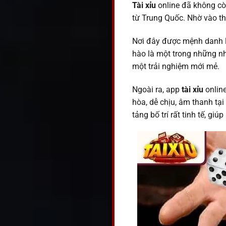
Tài xỉu
online đã không còn
từ Trung Quốc. Nhờ vào th
Nơi đây được mệnh danh là 
hào là một trong những nh
một trải nghiệm mới mẻ.
Ngoài ra, app
tài xỉu
onlin
hòa, dễ chịu, âm thanh tạ
tảng bố trí rất tinh tế, g