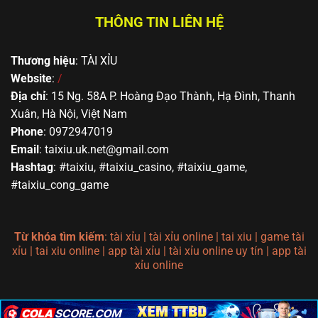
THÔNG TIN LIÊN HỆ
Thương hiệu
: TÀI XỈU
Website
:
/
Địa chỉ
: 15 Ng. 58A P. Hoàng Đạo Thành, Hạ Đình, Thanh
Xuân, Hà Nội, Việt Nam
Phone
: 0972947019
Email
:
taixiu.uk.net@gmail.com
Hashtag
: #taixiu, #taixiu_casino, #taixiu_game,
#taixiu_cong_game
Từ khóa tìm kiếm
: tài xỉu | tài xỉu online | tai xiu | game tài
xỉu | tai xiu online | app tài xỉu | tài xỉu online uy tín | app tài
xỉu online