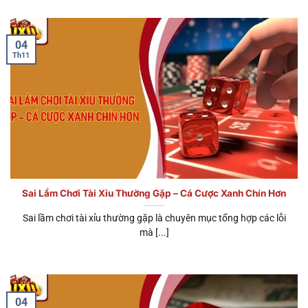
04
Th11
Sai Lầm Chơi Tài Xỉu Thường Gặp – Cá Cược Xanh Chín Hơn
Sai lầm chơi tài xỉu thường gặp là chuyên mục tổng hợp các lỗi
mà [...]
04