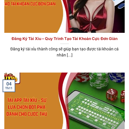
Đăng Ký Tài Xỉu – Quy Trình Tạo Tài Khoản Cực Đơn Giản
Đăng ký tài xỉu thành công sẽ giúp bạn tạo được tài khoản cá
nhân [...]
04
Th11