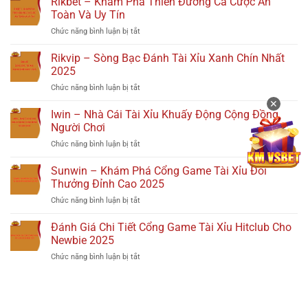
Rikbet – Khám Phá Thiên Đường Cá Cược An
Uy
Năm
Thiên
Tín,
Toàn Và Uy Tín
2025
Đường
Minh
Chức năng bình luận bị tắt
ở
Cá
Bạch
Rikbet
Cược
Nhất
–
Rikvip – Sòng Bạc Đánh Tài Xỉu Xanh Chín Nhất
Uy
Năm
Khám
Tín
2025
2025
Phá
Hấp
Chức năng bình luận bị tắt
ở
Thiên
Dẫn
Rikvip
Đường
✕
Nhất
–
Iwin – Nhà Cái Tài Xỉu Khuấy Động Cộng Đồng
Cá
Châu
Sòng
Cược
Người Chơi
Á
Bạc
An
Chức năng bình luận bị tắt
ở
Đánh
Toàn
Iwin
Tài
Và
–
Sunwin – Khám Phá Cổng Game Tài Xỉu Đổi
Xỉu
Uy
Nhà
Xanh
Thưởng Đỉnh Cao 2025
Tín
Cái
Chín
Chức năng bình luận bị tắt
ở
Tài
Nhất
Sunwin
Xỉu
2025
–
Đánh Giá Chi Tiết Cổng Game Tài Xỉu Hitclub Cho
Khuấy
Khám
Động
Newbie 2025
Phá
Cộng
Chức năng bình luận bị tắt
ở
Cổng
Đồng
Đánh
Game
Người
Giá
Tài
Chơi
Chi
Xỉu
Tiết
Đổi