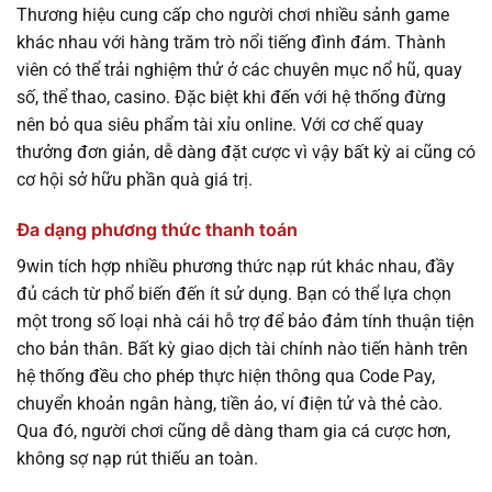
Thương hiệu cung cấp cho người chơi nhiều sảnh game
khác nhau với hàng trăm trò nổi tiếng đình đám. Thành
viên có thể trải nghiệm thử ở các chuyên mục nổ hũ, quay
số, thể thao, casino. Đặc biệt khi đến với hệ thống đừng
nên bỏ qua siêu phẩm tài xỉu online. Với cơ chế quay
thưởng đơn giản, dễ dàng đặt cược vì vậy bất kỳ ai cũng có
cơ hội sở hữu phần quà giá trị.
Đa dạng phương thức thanh toán
9win tích hợp nhiều phương thức nạp rút khác nhau, đầy
đủ cách từ phổ biến đến ít sử dụng. Bạn có thể lựa chọn
một trong số loại nhà cái hỗ trợ để bảo đảm tính thuận tiện
cho bản thân. Bất kỳ giao dịch tài chính nào tiến hành trên
hệ thống đều cho phép thực hiện thông qua Code Pay,
chuyển khoản ngân hàng, tiền ảo, ví điện tử và thẻ cào.
Qua đó, người chơi cũng dễ dàng tham gia cá cược hơn,
không sợ nạp rút thiếu an toàn.