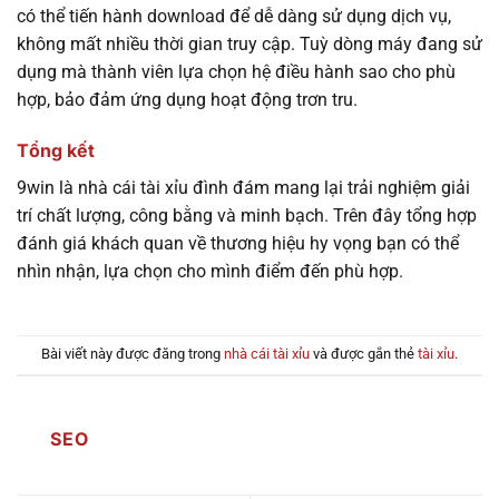
có thể tiến hành download để dễ dàng sử dụng dịch vụ,
không mất nhiều thời gian truy cập. Tuỳ dòng máy đang sử
dụng mà thành viên lựa chọn hệ điều hành sao cho phù
hợp, bảo đảm ứng dụng hoạt động trơn tru.
Tổng kết
9win là nhà cái tài xỉu đình đám mang lại trải nghiệm giải
trí chất lượng, công bằng và minh bạch. Trên đây tổng hợp
đánh giá khách quan về thương hiệu hy vọng bạn có thể
nhìn nhận, lựa chọn cho mình điểm đến phù hợp.
Bài viết này được đăng trong
nhà cái tài xỉu
và được gắn thẻ
tài xỉu
.
SEO