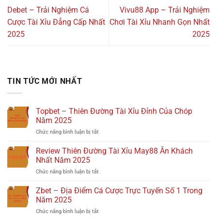
Debet – Trải Nghiệm Cá
Vivu88 App – Trải Nghiệm
Cược Tài Xỉu Đẳng Cấp Nhất
Chơi Tài Xỉu Nhanh Gọn Nhất
2025
2025
TIN TỨC MỚI NHẤT
Topbet – Thiên Đường Tài Xỉu Đỉnh Của Chóp
Năm 2025
Chức năng bình luận bị tắt
ở
Topbet
–
Review Thiên Đường Tài Xỉu May88 Ăn Khách
Thiên
Nhất Năm 2025
Đường
Chức năng bình luận bị tắt
ở
Tài
Review
Xỉu
Thiên
Zbet – Địa Điểm Cá Cược Trực Tuyến Số 1 Trong
Đỉnh
Đường
Của
Năm 2025
Tài
Chóp
Chức năng bình luận bị tắt
ở
Xỉu
Năm