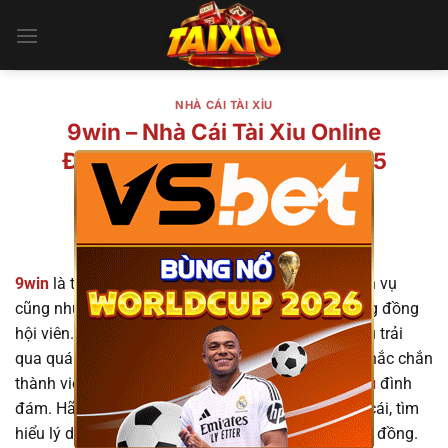
Bỏ
qua
nội
dung
NHÀ CÁI TÀI XỈU
9win – Nhà Cái Tài Xỉu Online
Đáng Trải Nghiệm Trong 2025
×
ĐĂNG VÀO
THÁNG MƯỜI MỘT 4, 2025
BỞI
SEO
9win
là thương hiệu đã khẳng định chất lượng dịch vụ
cũng như vị thế khi nhận được sự tin tưởng từ cộng đồng
hội viên. Mỗi tính năng, giao diện trên hệ thống đều trải
qua quá trình thiết kế chỉnh chu. Đến với website chắc chắn
thành viên không nên bỏ qua siêu phẩm
app tài xỉu
đình
đám. Hãy cùng chúng tôi đánh giá đôi nét về nhà cái, tìm
hiểu lý do thương hiệu nhận được sự ưu ái từ cộng đồng.